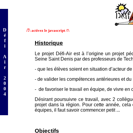
D
/!\
activez le javascript /!\
é
f
Historique
i
Le projet Défi-Air est à l’origine un projet p
A
Seine Saint Denis par des professeurs de Tech
i
r
- que les élèves soient en situation d’acteur de l
2
- de valider les compétences antérieures et d
0
0
- de favoriser le travail en équipe, de vivre e
4
Désirant poursuivre ce travail, avec 2 collè
projet dans la région. Pour cette année, cela
équipes, il faut savoir commencer petit ...
Objectifs